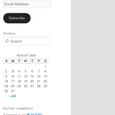
Email
Address
Subscribe
SEARCH
S
e
a
r
AUGUST 2026
c
S
M
T
W
T
F
S
h
1
2
3
4
5
6
7
8
9
10
11
12
13
14
15
16
17
18
19
20
21
22
23
24
25
26
27
28
29
30
31
« Jul
RECENT COMMENTS
Anonymous
on
복 있으라!