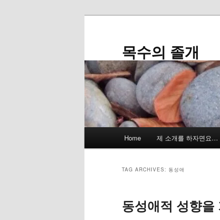
Skip
Skip
to
to
primary
secondary
목수의 졸개
content
content
Main
Home
제 소개를 하자면요…
menu
TAG ARCHIVES:
동성애
동성애적 성향을 