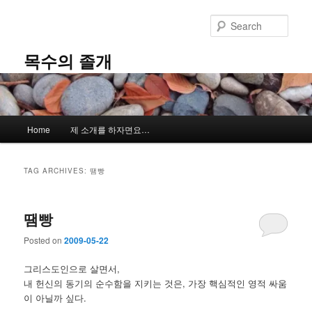
Skip
Skip
to
to
Sear
primary
secondary
content
content
목수의 졸개
Main
Home
제 소개를 하자면요…
menu
TAG ARCHIVES:
땜빵
땜빵
Posted on
2009-05-22
그리스도인으로 살면서,
내 헌신의 동기의 순수함을 지키는 것은, 가장 핵심적인 영적 싸움
이 아닐까 싶다.