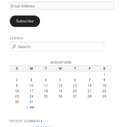
Email
Address
Subscribe
SEARCH
S
e
a
r
AUGUST 2026
c
S
M
T
W
T
F
S
h
1
2
3
4
5
6
7
8
9
10
11
12
13
14
15
16
17
18
19
20
21
22
23
24
25
26
27
28
29
30
31
« Jul
RECENT COMMENTS