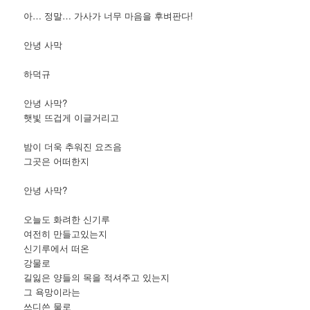
아… 정말… 가사가 너무 마음을 후벼판다!
안녕 사막
하덕규
안녕 사막?
햇빛 뜨겁게 이글거리고
밤이 더욱 추워진 요즈음
그곳은 어떠한지
안녕 사막?
오늘도 화려한 신기루
여전히 만들고있는지
신기루에서 떠온
강물로
길잃은 양들의 목을 적셔주고 있는지
그 욕망이라는
쓰디쓴 물로