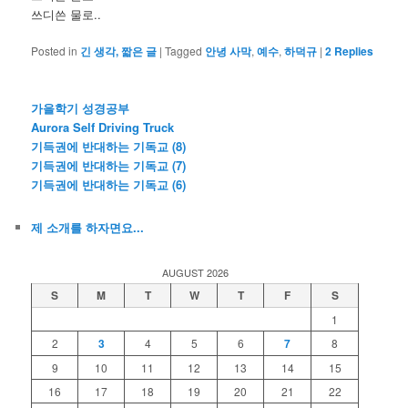
쓰디쓴 물로..
Posted in
긴 생각, 짧은 글
|
Tagged
안녕 사막
,
예수
,
하덕규
|
2
Replies
가을학기 성경공부
Aurora Self Driving Truck
기득권에 반대하는 기독교 (8)
기득권에 반대하는 기독교 (7)
기득권에 반대하는 기독교 (6)
제 소개를 하자면요...
AUGUST 2026
S
M
T
W
T
F
S
1
2
3
4
5
6
7
8
9
10
11
12
13
14
15
16
17
18
19
20
21
22