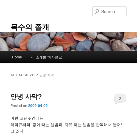
Skip
Skip
to
to
Sear
primary
secondary
content
content
목수의 졸개
Main
Home
제 소개를 하자면요…
menu
TAG ARCHIVES:
안녕 사막
안녕 사막?
2
Posted on
2009-04-09
이번 고난주간에는,
하덕규씨의 ‘광야’라는 앨범과 ‘자유’라는 앨범을 반복해서 들어보
고 있다.