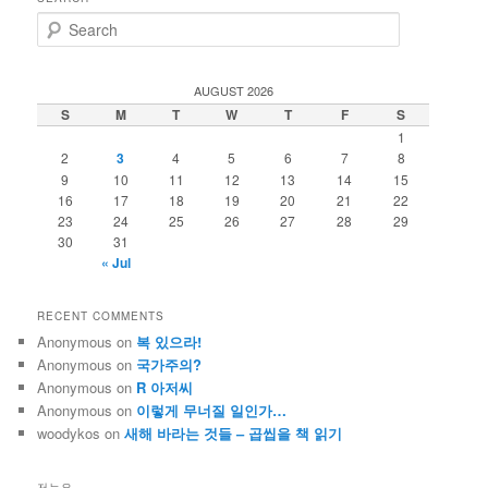
S
e
a
r
AUGUST 2026
c
S
M
T
W
T
F
S
h
1
2
3
4
5
6
7
8
9
10
11
12
13
14
15
16
17
18
19
20
21
22
23
24
25
26
27
28
29
30
31
« Jul
RECENT COMMENTS
Anonymous
on
복 있으라!
Anonymous
on
국가주의?
Anonymous
on
R 아저씨
Anonymous
on
이렇게 무너질 일인가…
woodykos
on
새해 바라는 것들 – 곱씹을 책 읽기
저는요…