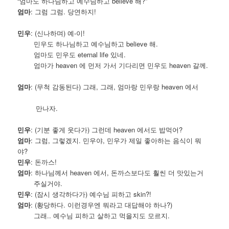
“엄마도 하나님하고 예수님하고 believe 해?”
엄마
: 그럼 그럼. 당연하지!
민우
: (신나하며) 예-이!
민우도 하나님하고 예수님하고 believe 해.
엄마도 민우도 eternal life 있네.
엄마가 heaven 에 먼저 가서 기다리면 민우도 heaven 갈께.
엄마
: (무척 감동된다) 그래, 그래, 엄마랑 민우랑 heaven 에서
만나자.
민우
: (기분 좋게 웃다가) 그런데 heaven 에서도 밥먹어?
엄마
: 그럼, 그렇겠지. 민우야, 민우가 제일 좋아하는 음식이 뭐
야?
민우
: 돈까스!
엄마
: 하나님께서 heaven 에서, 돈까스보다도 훨씬 더 맛있는거
주실거야.
민우
: (잠시 생각하다가) 예수님 피하고 skin?!
엄마
: (황당하다. 이런경우엔 뭐라고 대답해야 하나?)
그래.. 예수님 피하고 살하고 먹을지도 모르지.