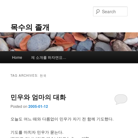
Skip
Skip
to
to
Sear
primary
secondary
content
content
목수의 졸개
Main
Home
제 소개를 하자면요…
menu
TAG ARCHIVES:
천국
민우와 엄마의 대화
Posted on
2005-01-12
오늘도 여느 때와 다름없이 민우가 자기 전 함께 기도했다.
기도를 마치자 민우가 묻는다.