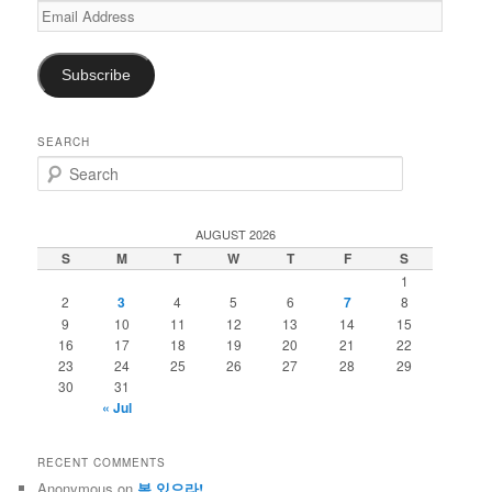
Email
Address
Subscribe
SEARCH
S
e
a
r
AUGUST 2026
c
S
M
T
W
T
F
S
h
1
2
3
4
5
6
7
8
9
10
11
12
13
14
15
16
17
18
19
20
21
22
23
24
25
26
27
28
29
30
31
« Jul
RECENT COMMENTS
Anonymous
on
복 있으라!