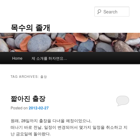
Skip
Skip
to
to
Sear
primary
secondary
content
content
목수의 졸개
Main
Home
제 소개를 하자면요…
menu
TAG ARCHIVES:
출장
짧아진 출장
Posted on
2012-02-27
원래, 28일까지 출장을 다녀올 예정이었으나,
떠나기 바로 전날, 일정이 변경되어서 몇가지 일정을 취소하고 지
난 금요일에 돌아왔다.