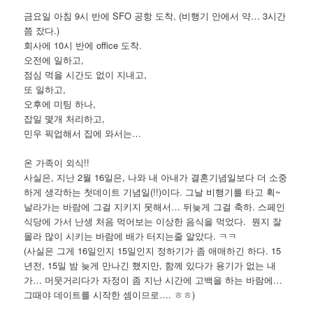
금요일 아침 9시 반에 SFO 공항 도착, (비행기 안에서 약… 3시간
쯤 잤다.)
회사에 10시 반에 office 도착.
오전에 일하고,
점심 먹을 시간도 없이 지내고,
또 일하고,
오후에 미팅 하나,
잡일 몇개 처리하고,
민우 픽업해서 집에 와서는…
온 가족이 외식!!
사실은, 지난 2월 16일은, 나와 내 아내가 결혼기념일보다 더 소중
하게 생각하는 첫데이트 기념일(!!)이다. 그날 비행기를 타고 휙~
날라가는 바람에 그걸 지키지 못해서… 뒤늦게 그걸 축하. 스페인
식당에 가서 난생 처음 먹어보는 이상한 음식을 먹었다. 뭔지 잘
몰라 많이 시키는 바람에 배가 터지는줄 알았다. ㅋㅋ
(사실은 그게 16일인지 15일인지 정하기가 좀 애매하긴 하다. 15
년전, 15일 밤 늦게 만나긴 했지만, 함께 있다가 용기가 없는 내
가… 머뭇거리다가 자정이 좀 지난 시간에 고백을 하는 바람에…
그때야 데이트를 시작한 셈이므로…. ㅎㅎ)