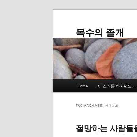
Skip
Skip
to
to
primary
secondary
목수의 졸개
content
content
Main
Home
제 소개를 하자면요…
menu
TAG ARCHIVES:
한국교회
절망하는 사람들