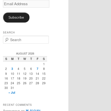
Email
Address
Subscribe
SEARCH
S
e
a
r
AUGUST 2026
c
S
M
T
W
T
F
S
h
1
2
3
4
5
6
7
8
9
10
11
12
13
14
15
16
17
18
19
20
21
22
23
24
25
26
27
28
29
30
31
« Jul
RECENT COMMENTS
Anonymous
on
복 있으라!