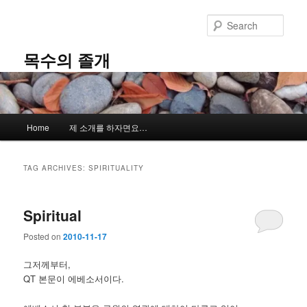
Skip
Skip
to
to
Sear
primary
secondary
content
content
목수의 졸개
Main
Home
제 소개를 하자면요…
menu
TAG ARCHIVES:
SPIRITUALITY
Spiritual
Posted on
2010-11-17
그저께부터,
QT 본문이 에베소서이다.