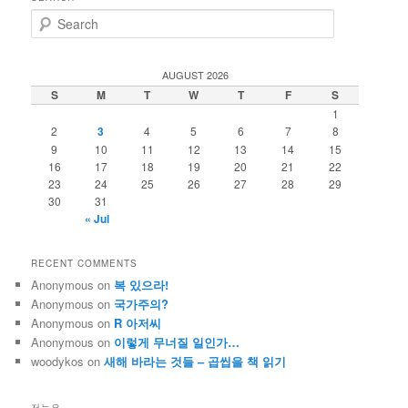
S
e
a
r
AUGUST 2026
c
S
M
T
W
T
F
S
h
1
2
3
4
5
6
7
8
9
10
11
12
13
14
15
16
17
18
19
20
21
22
23
24
25
26
27
28
29
30
31
« Jul
RECENT COMMENTS
Anonymous
on
복 있으라!
Anonymous
on
국가주의?
Anonymous
on
R 아저씨
Anonymous
on
이렇게 무너질 일인가…
woodykos
on
새해 바라는 것들 – 곱씹을 책 읽기
저는요…