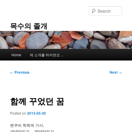
Skip
to
Sear
primary
content
목수의 졸개
Main
Home
제 소개를 하자면요…
menu
Post
←
Previous
Next
→
navigation
함께 꾸었던 꿈
Posted on
2013-05-30
밴쿠버 학회에 가서,
15년만인가… 20년만인가…