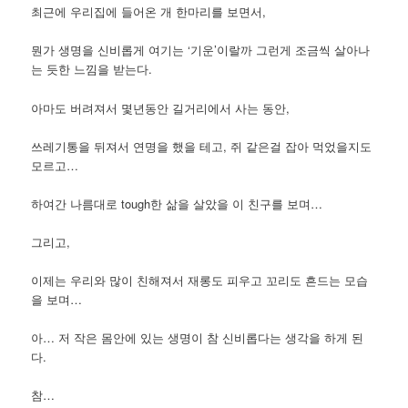
최근에 우리집에 들어온 개 한마리를 보면서,
뭔가 생명을 신비롭게 여기는 ‘기운’이랄까 그런게 조금씩 살아나
는 듯한 느낌을 받는다.
아마도 버려져서 몇년동안 길거리에서 사는 동안,
쓰레기통을 뒤져서 연명을 했을 테고, 쥐 같은걸 잡아 먹었을지도
모르고…
하여간 나름대로 tough한 삶을 살았을 이 친구를 보며…
그리고,
이제는 우리와 많이 친해져서 재롱도 피우고 꼬리도 흔드는 모습
을 보며…
아… 저 작은 몸안에 있는 생명이 참 신비롭다는 생각을 하게 된
다.
참…