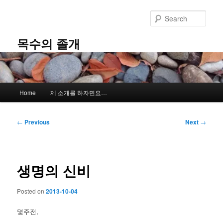
Skip
to
Sear
primary
content
목수의 졸개
Main
Home
제 소개를 하자면요…
menu
Post
←
Previous
Next
→
navigation
생명의 신비
Posted on
2013-10-04
몇주전,