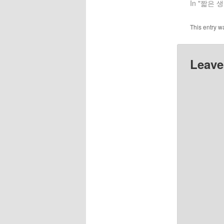
In "짧은 생
This entry w
Leave