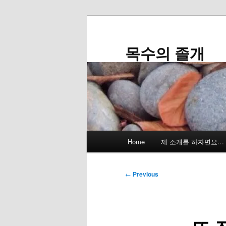
Skip
to
primary
목수의 졸개
content
Main
Home
제 소개를 하자면요…
menu
Post
←
Previous
navigation