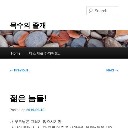
Skip
to
Sear
primary
content
목수의 졸개
Main
Home
제 소개를 하자면요…
menu
Post
←
Previous
Next
→
navigation
젊은 놈들!
Posted on
2019-09-10
내 부모님은 그러지 않으시지만,
내 나이 또래나 나보다 조금 더 젊은 사람들의 부모님들을 보면