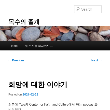
Skip
to
Sear
primary
content
목수의 졸개
Main
Home
제 소개를 하자면요…
menu
Post
←
Previous
Next
→
navigation
희망에 대한 이야기
Posted on
2021-02-22
최근에 Yale의 Center for Faith and Culture에서 하는 podcast를
발견했다.