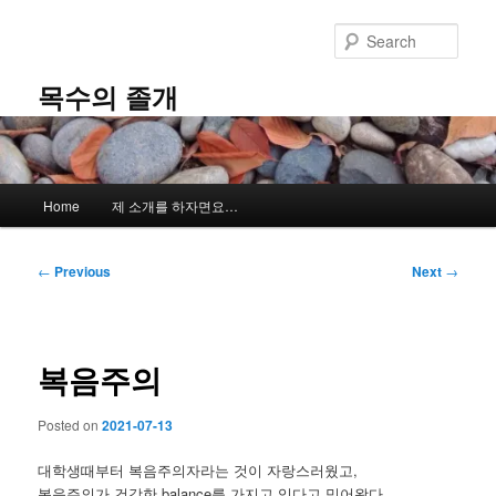
Skip
to
Sear
primary
content
목수의 졸개
Main
Home
제 소개를 하자면요…
menu
Post
←
Previous
Next
→
navigation
복음주의
Posted on
2021-07-13
대학생때부터 복음주의자라는 것이 자랑스러웠고,
복음주의가 건강한 balance를 가지고 있다고 믿어왔다.