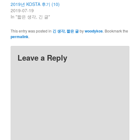
2019년 KOSTA 후기 (10)
2019-07-19
In "짧은 생각, 긴 글"
This entry was posted in
긴 생각, 짧은 글
by
woodykos
. Bookmark the
permalink
.
Leave a Reply