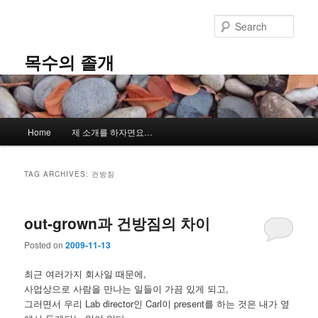
Skip
Skip
to
to
Sear
primary
secondary
content
content
목수의 졸개
Main
Home
제 소개를 하자면요…
menu
TAG ARCHIVES:
건방짐
out-grown과 건방짐의 차이
Posted on
2009-11-13
최근 여러가지 회사일 때문에,
사업상으로 사람을 만나는 일들이 가끔 있게 되고,
그러면서 우리 Lab director인 Carl이 present를 하는 것은 내가 옆