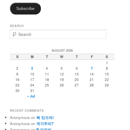
Subscribe
SEARCH
S
e
a
r
AUGUST 2026
c
S
M
T
W
T
F
S
h
1
2
3
4
5
6
7
8
9
10
11
12
13
14
15
16
17
18
19
20
21
22
23
24
25
26
27
28
29
30
31
« Jul
RECENT COMMENTS
Anonymous
on
복 있으라!
Anonymous
on
국가주의?
Anonymous
on
R 아저씨