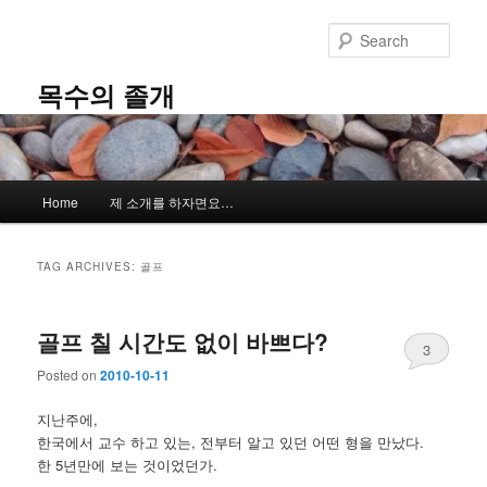
Skip
Skip
to
to
Sear
primary
secondary
content
content
목수의 졸개
Main
Home
제 소개를 하자면요…
menu
TAG ARCHIVES:
골프
골프 칠 시간도 없이 바쁘다?
3
Posted on
2010-10-11
지난주에,
한국에서 교수 하고 있는, 전부터 알고 있던 어떤 형을 만났다.
한 5년만에 보는 것이었던가.