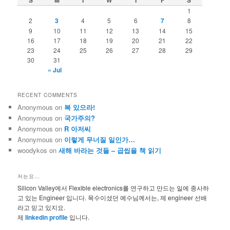
S
M
T
W
T
F
S
h
1
2
3
4
5
6
7
8
9
10
11
12
13
14
15
16
17
18
19
20
21
22
23
24
25
26
27
28
29
30
31
« Jul
RECENT COMMENTS
Anonymous
on
복 있으라!
Anonymous
on
국가주의?
Anonymous
on
R 아저씨
Anonymous
on
이렇게 무너질 일인가…
woodykos
on
새해 바라는 것들 – 곱씹을 책 읽기
저는요…
Silicon Valley에서 Flexible electronics를 연구하고 만드는 일에 종사하
고 있는 Engineer 입니다. 목수이셨던 예수님께서는, 제 engineer 선배
라고 믿고 있지요.
제
linkedin profile
입니다.