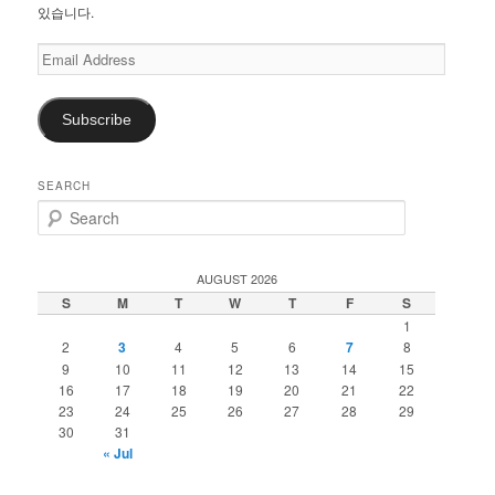
있습니다.
Email
Address
Subscribe
SEARCH
S
e
a
r
AUGUST 2026
c
S
M
T
W
T
F
S
h
1
2
3
4
5
6
7
8
9
10
11
12
13
14
15
16
17
18
19
20
21
22
23
24
25
26
27
28
29
30
31
« Jul