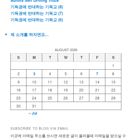
Aurora Self Driving Truck
기득권에 반대하는 기독교 (8)
기득권에 반대하는 기독교 (7)
기득권에 반대하는 기독교 (6)
제 소개를 하자면요...
AUGUST 2026
S
M
T
W
T
F
S
1
2
3
4
5
6
7
8
9
10
11
12
13
14
15
16
17
18
19
20
21
22
23
24
25
26
27
28
29
30
31
« Jul
SUBSCRIBE TO BLOG VIA EMAIL
이곳에 이메일 주소를 쓰시면 새로운 글이 올라올때 이메일을 받으실 수