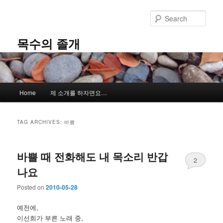
Skip
Skip
to
to
Sear
primary
secondary
content
content
목수의 졸개
Main
Home
제 소개를 하자면요…
menu
TAG ARCHIVES:
바쁨
바쁠 때 전화해도 내 목소리 반갑
2
나요
Posted on
2010-05-28
예전에,
이선희가 부른 노래 중,