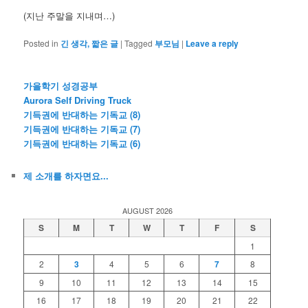
(지난 주말을 지내며…)
Posted in
긴 생각, 짧은 글
|
Tagged
부모님
|
Leave a reply
가을학기 성경공부
Aurora Self Driving Truck
기득권에 반대하는 기독교 (8)
기득권에 반대하는 기독교 (7)
기득권에 반대하는 기독교 (6)
제 소개를 하자면요...
AUGUST 2026
S
M
T
W
T
F
S
1
2
3
4
5
6
7
8
9
10
11
12
13
14
15
16
17
18
19
20
21
22