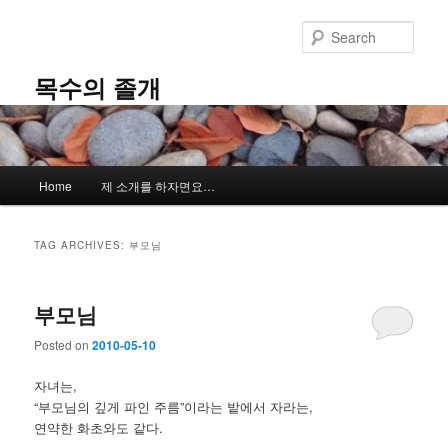
Skip
Skip
to
to
Sear
primary
secondary
content
content
목수의 졸개
Main
Home
제 소개를 하자면요…
menu
TAG ARCHIVES:
부모님
부모님
Posted on
2010-05-10
자녀는,
“부모님의 깊게 파인 주름”이라는 밭에서 자라는,
연약한 화초와도 같다.