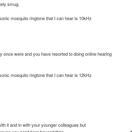
tely smug.
sonic mosquito ringtone that I can hear is 10kHz
ey once were and you have resorted to doing online hearing
sonic mosquito ringtone that I can hear is 12kHz
ith it and in with your younger colleagues but
cause you can’t hear beyond this!