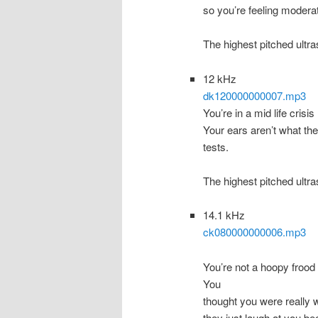
so you’re feeling modera
The highest pitched ultra
12 kHz
dk120000000007.mp3
You’re in a mid life crisis
Your ears aren’t what th
tests.
The highest pitched ultra
14.1 kHz
ck080000000006.mp3
You’re not a hoopy frood
You
thought you were really w
they just laugh at you be