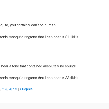
uito, you certainly can’t be human.
sonic mosquito ringtone that I can hear is 21.1kHz
 hear a tone that contained absolutely no sound!
sonic mosquito ringtone that I can hear is 22.4kHz
,
소리
,
테스트
|
4
Replies