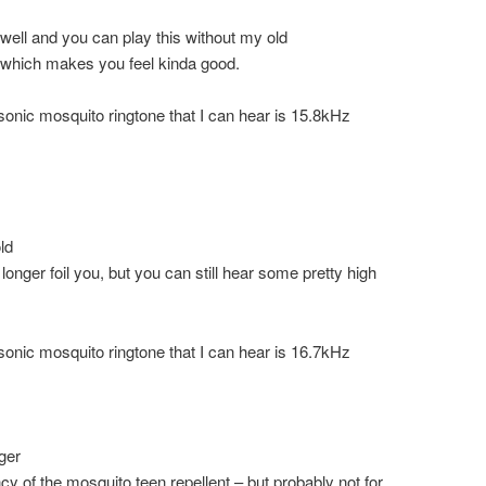
 well and you can play this without my old
t which makes you feel kinda good.
sonic mosquito ringtone that I can hear is 15.8kHz
ld
 longer foil you, but you can still hear some pretty high
sonic mosquito ringtone that I can hear is 16.7kHz
ger
y of the mosquito teen repellent – but probably not for