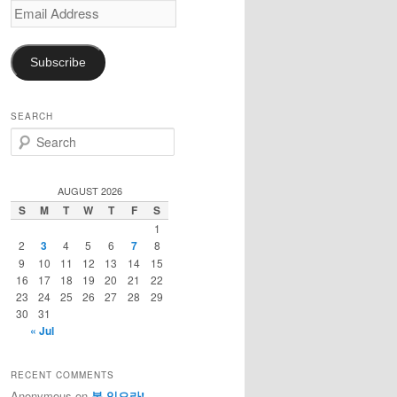
Email
Address
Subscribe
SEARCH
S
e
a
r
AUGUST 2026
c
S
M
T
W
T
F
S
h
1
2
3
4
5
6
7
8
9
10
11
12
13
14
15
16
17
18
19
20
21
22
23
24
25
26
27
28
29
30
31
« Jul
RECENT COMMENTS
Anonymous
on
복 있으라!