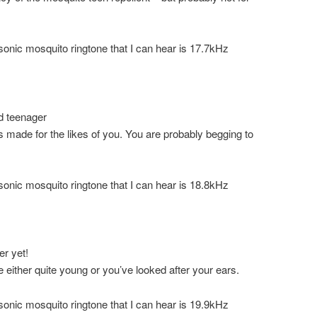
sonic mosquito ringtone that I can hear is 17.7kHz
ed teenager
made for the likes of you. You are probably begging to
sonic mosquito ringtone that I can hear is 18.8kHz
er yet!
e either quite young or you’ve looked after your ears.
sonic mosquito ringtone that I can hear is 19.9kHz