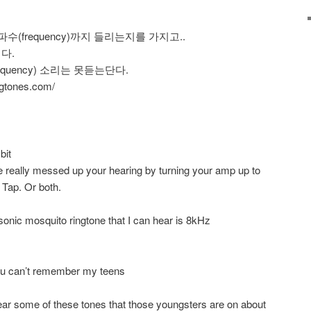
(frequency)까지 들리는지를 가지고..
다.
equency) 소리는 못듣는단다.
ngtones.com/
bit
ve really messed up your hearing by turning your amp up to
 Tap. Or both.
sonic mosquito ringtone that I can hear is 8kHz
u can’t remember my teens
ear some of these tones that those youngsters are on about