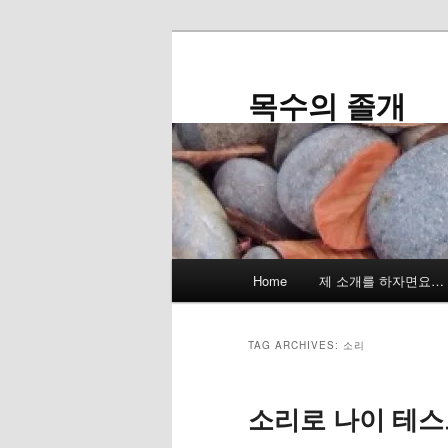
Skip
Skip
to
to
primary
secondary
목수의 졸개
content
content
Main
Home
제 소개를 하자면요…
menu
TAG ARCHIVES:
소리
소리로 나이 테