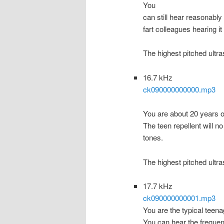
You
can still hear reasonably
fart colleagues hearing i
The highest pitched ultra
16.7 kHz
ck090000000000.mp3
You are about 20 years o
The teen repellent will no
tones.
The highest pitched ultra
17.7 kHz
ck090000000001.mp3
You are the typical teena
You can hear the frequenc