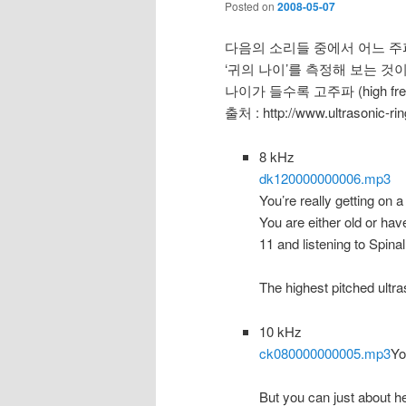
Posted on
2008-05-07
다음의 소리들 중에서 어느 주파수
‘귀의 나이’를 측정해 보는 것이
나이가 들수록 고주파 (high fr
출처 : http://www.ultrasonic-ri
8 kHz
dk120000000006.mp3
You’re really getting on a 
You are either old or ha
11 and listening to Spinal
The highest pitched ultra
10 kHz
ck080000000005.mp3
Yo
But you can just about h