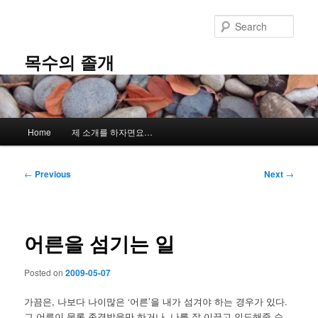
Skip
to
Sear
primary
content
목수의 졸개
Main
Home
제 소개를 하자면요…
menu
Post
←
Previous
Next
→
navigation
어른을 섬기는 일
Posted on
2009-05-07
가끔은, 나보다 나이많은 ‘어른’을 내가 섬겨야 하는 경우가 있다.
그 어른이 물론 존경받을만 하거나, 나를 잘 이끌고 인도해줄 수