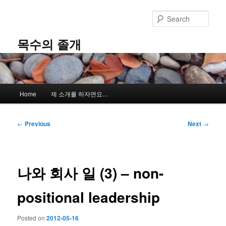
Skip
to
Sear
primary
content
목수의 졸개
Main
Home
제 소개를 하자면요…
menu
Post
←
Previous
Next
→
navigation
나와 회사 일 (3) – non-
positional leadership
Posted on
2012-05-16