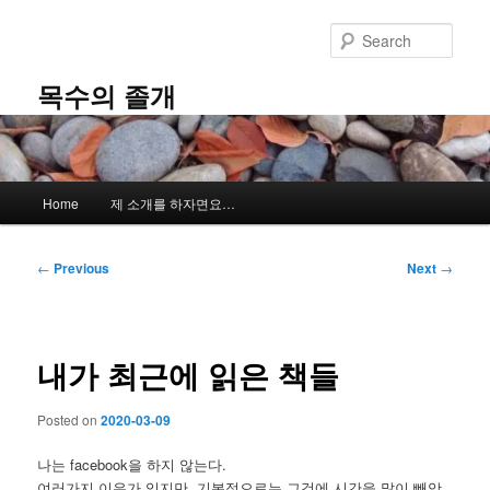
Skip
to
Sear
primary
content
목수의 졸개
Main
Home
제 소개를 하자면요…
menu
Post
←
Previous
Next
→
navigation
내가 최근에 읽은 책들
Posted on
2020-03-09
나는 facebook을 하지 않는다.
여러가지 이유가 있지만, 기본적으로는 그것에 시간을 많이 빼앗