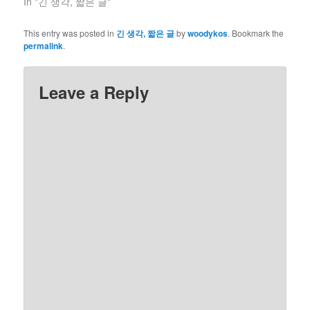
In "긴 생각, 짧은 글"
This entry was posted in
긴 생각, 짧은 글
by
woodykos
. Bookmark the
permalink
.
Leave a Reply