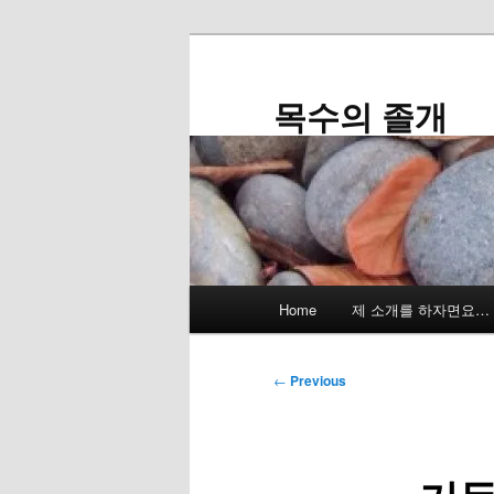
Skip
to
primary
목수의 졸개
content
Main
Home
제 소개를 하자면요…
menu
Post
←
Previous
navigation