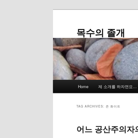
Skip
Skip
to
to
primary
secondary
목수의 졸개
content
content
Main
Home
제 소개를 하자면요…
menu
TAG ARCHIVES:
존 화이트
어느 공산주의자