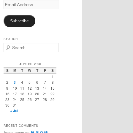
Email
Address
Subscribe
SEARCH
S
e
a
r
AUGUST 2026
c
S
M
T
W
T
F
S
h
1
2
3
4
5
6
7
8
9
10
11
12
13
14
15
16
17
18
19
20
21
22
23
24
25
26
27
28
29
30
31
« Jul
RECENT COMMENTS
Anonymous
on
복 있으라!