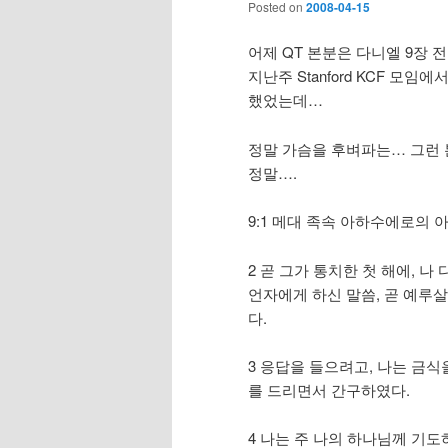
Posted on
2008-04-15
어제 QT 본분은 다니엘 9장 
지난주 Stanford KCF 
했었는데…
정말 가슴을 후벼파는… 그런 
정말….
9:1 메대 족속 아하수에로의 
2 곧 그가 통치한 첫 해에, 
언자에게 하신 말씀, 곧 예루
다.
3 응답을 들으려고, 나는 금식
를 드리면서 간구하였다.
4 나는 주 나의 하나님께 기도