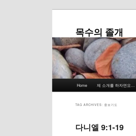
Skip
Skip
to
to
primary
secondary
목수의 졸개
content
content
Main
Home
제 소개를 하자면요…
menu
TAG ARCHIVES:
중보기도
다니엘 9:1-19