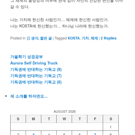
그 체제의 흥망성쇠 여부에 관계 없이 자신의 건강한 헌신을 이어
갈 수 있다.
나는 가치에 헌신한 사람인가… 체제에 헌신한 사람인가.
나는 KOSTA에 헌신했는가… 하나님 나라에 헌신했는가.
Posted in
긴 생각, 짧은 글
|
Tagged
KOSTA
,
가치
,
체제
|
2
Replies
가을학기 성경공부
Aurora Self Driving Truck
기득권에 반대하는 기독교 (8)
기득권에 반대하는 기독교 (7)
기득권에 반대하는 기독교 (6)
제 소개를 하자면요...
AUGUST 2026
S
M
T
W
T
F
S
1
2
3
4
5
6
7
8