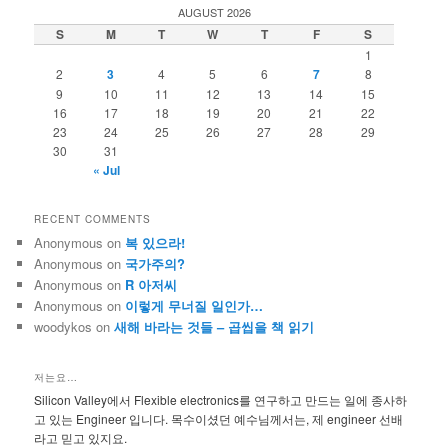
r
AUGUST 2026
c
S
M
T
W
T
F
S
h
1
2
3
4
5
6
7
8
9
10
11
12
13
14
15
16
17
18
19
20
21
22
23
24
25
26
27
28
29
30
31
« Jul
RECENT COMMENTS
Anonymous
on
복 있으라!
Anonymous
on
국가주의?
Anonymous
on
R 아저씨
Anonymous
on
이렇게 무너질 일인가…
woodykos
on
새해 바라는 것들 – 곱씹을 책 읽기
저는요…
Silicon Valley에서 Flexible electronics를 연구하고 만드는 일에 종사하
고 있는 Engineer 입니다. 목수이셨던 예수님께서는, 제 engineer 선배
라고 믿고 있지요.