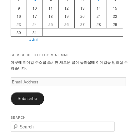
9
10
11
12
13
14
15
16
17
18
19
20
21
22
23
24
25
26
27
28
29
30
31
« Jul
SUBSCRIBE TO BLOG VIA EMAIL
이곳에 이메일 주소를 쓰시면 새로운 글이 올라올때 이메일을 받으실 수
있습니다.
Email
Address
Subscribe
SEARCH
S
e
a