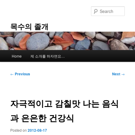
Skip
to
Sear
primary
content
목수의 졸개
Main
Home
제 소개를 하자면요…
menu
Post
←
Previous
Next
→
navigation
자극적이고 감칠맛 나는 음식
과 은은한 건강식
Posted on
2012-08-17