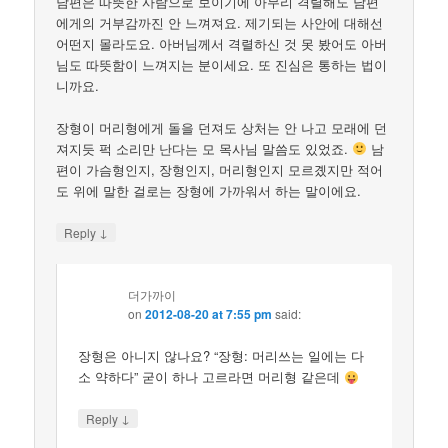
남편은 따뜻한 사람으로 보이기에 아무리 격렬해도 남편
에게의 거부감까진 안 느껴져요. 제기되는 사안에 대해선
어떤지 몰라도요. 아버님께서 격렬하신 것 못 봤어도 아버
님도 따뜻함이 느껴지는 분이세요. 또 진심은 통하는 법이
니까요.
장형이 머리형에게 돌을 던져도 상처는 안 나고 모래에 던
져지듯 퍽 소리만 난다는 모 목사님 말씀도 있었죠.
남
편이 가슴형인지, 장형인지, 머리형인지 모르곘지만 적어
도 위에 말한 걸로는 장형에 가까워서 하는 말이에요.
↓
Reply
더가까이
on
2012-08-20 at 7:55 pm
said:
장형은 아니지 않나요? “장형: 머리쓰는 일에는 다
소 약하다” 굳이 하나 고르라면 머리형 같은데
↓
Reply