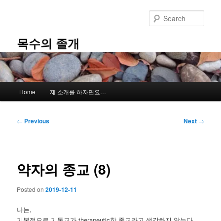
Skip
to
Sear
primary
content
목수의 졸개
Main
Home
제 소개를 하자면요…
menu
Post
←
Previous
Next
→
navigation
약자의 종교 (8)
Posted on
2019-12-11
나는,
기본적으로 기독교가 therapeutic한 종교라고 생각하지 않는다.