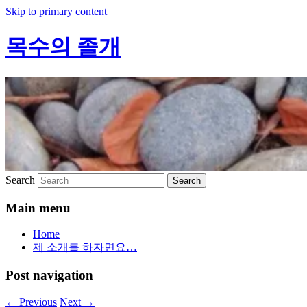
Skip to primary content
목수의 졸개
Search
Main menu
Home
제 소개를 하자면요…
Post navigation
←
Previous
Next
→