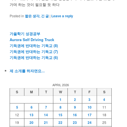
가며 하는 것이 필요할 듯 하다
Posted in
짧은 생각, 긴 글
|
Leave a reply
가을학기 성경공부
Aurora Self Driving Truck
기득권에 반대하는 기독교 (8)
기득권에 반대하는 기독교 (7)
기득권에 반대하는 기독교 (6)
제 소개를 하자면요...
APRIL 2026
S
M
T
W
T
F
S
1
2
3
4
5
6
7
8
9
10
11
12
13
14
15
16
17
18
19
20
21
22
23
24
25