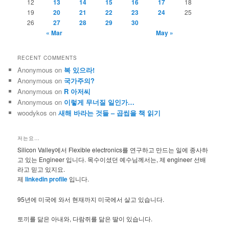
12
13
14
15
16
17
18
19
20
21
22
23
24
25
26
27
28
29
30
« Mar
May »
RECENT COMMENTS
Anonymous
on
복 있으라!
Anonymous
on
국가주의?
Anonymous
on
R 아저씨
Anonymous
on
이렇게 무너질 일인가…
woodykos
on
새해 바라는 것들 – 곱씹을 책 읽기
저는요…
Silicon Valley에서 Flexible electronics를 연구하고 만드는 일에 종사하
고 있는 Engineer 입니다. 목수이셨던 예수님께서는, 제 engineer 선배
라고 믿고 있지요.
제
linkedin profile
입니다.
95년에 미국에 와서 현재까지 미국에서 살고 있습니다.
토끼를 닮은 아내와, 다람쥐를 닮은 딸이 있습니다.