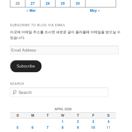
26
27
28
29
30
« Mar
May »
SUBSCRIBE TO BLOG VIA EMAIL
이곳에 이메일 주소를 쓰시면 새로운 글이 올라올때 이메일을 받으실 수
있습니다.
Email
Address
Subscribe
SEARCH
S
e
a
r
APRIL 2026
c
S
M
T
W
T
F
S
h
1
2
3
4
5
6
7
8
9
10
11