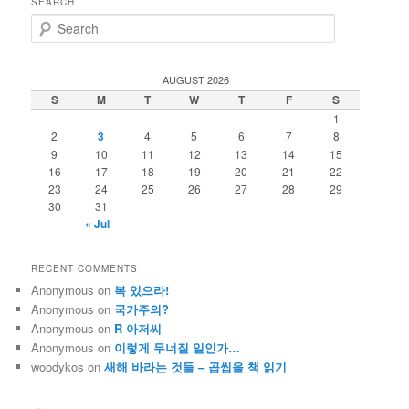
SEARCH
S
e
a
r
AUGUST 2026
c
S
M
T
W
T
F
S
h
1
2
3
4
5
6
7
8
9
10
11
12
13
14
15
16
17
18
19
20
21
22
23
24
25
26
27
28
29
30
31
« Jul
RECENT COMMENTS
Anonymous
on
복 있으라!
Anonymous
on
국가주의?
Anonymous
on
R 아저씨
Anonymous
on
이렇게 무너질 일인가…
woodykos
on
새해 바라는 것들 – 곱씹을 책 읽기