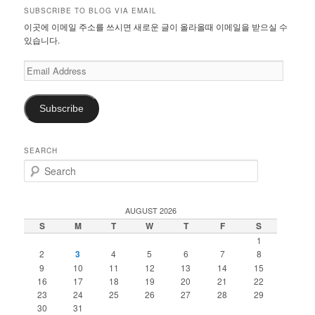
SUBSCRIBE TO BLOG VIA EMAIL
이곳에 이메일 주소를 쓰시면 새로운 글이 올라올때 이메일을 받으실 수
있습니다.
Email
Address
Subscribe
SEARCH
S
e
a
r
AUGUST 2026
c
S
M
T
W
T
F
S
h
1
2
3
4
5
6
7
8
9
10
11
12
13
14
15
16
17
18
19
20
21
22
23
24
25
26
27
28
29
30
31