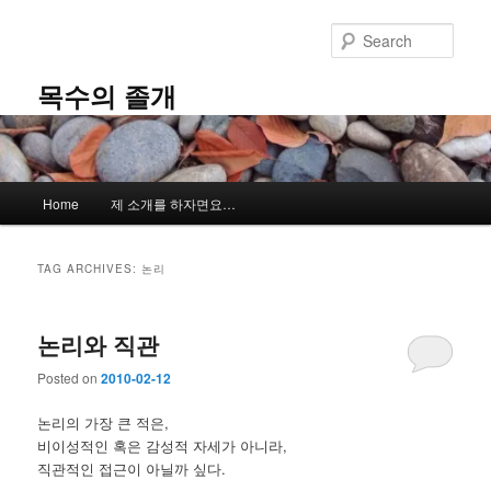
Skip
Skip
to
to
Sear
primary
secondary
content
content
목수의 졸개
Main
Home
제 소개를 하자면요…
menu
TAG ARCHIVES:
논리
논리와 직관
Posted on
2010-02-12
논리의 가장 큰 적은,
비이성적인 혹은 감성적 자세가 아니라,
직관적인 접근이 아닐까 싶다.