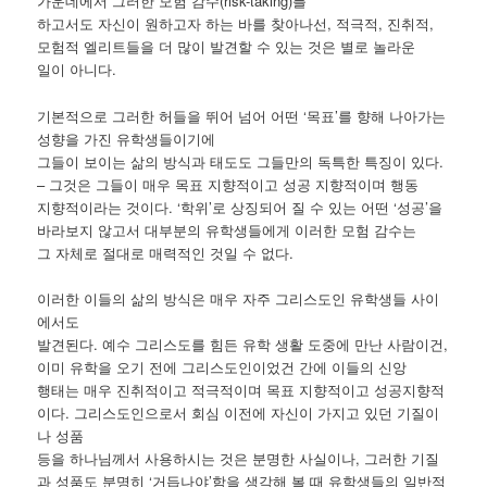
가운데에서 그러한 모험 감수(risk-taking)를
하고서도 자신이 원하고자 하는 바를 찾아나선, 적극적, 진취적,
모험적 엘리트들을 더 많이 발견할 수 있는 것은 별로 놀라운
일이 아니다.
기본적으로 그러한 허들을 뛰어 넘어 어떤 ‘목표’를 향해 나아가는
성향을 가진 유학생들이기에
그들이 보이는 삶의 방식과 태도도 그들만의 독특한 특징이 있다.
– 그것은 그들이 매우 목표 지향적이고 성공 지향적이며 행동
지향적이라는 것이다. ‘학위’로 상징되어 질 수 있는 어떤 ‘성공’을
바라보지 않고서 대부분의 유학생들에게 이러한 모험 감수는
그 자체로 절대로 매력적인 것일 수 없다.
이러한 이들의 삶의 방식은 매우 자주 그리스도인 유학생들 사이
에서도
발견된다. 예수 그리스도를 힘든 유학 생활 도중에 만난 사람이건,
이미 유학을 오기 전에 그리스도인이었건 간에 이들의 신앙
행태는 매우 진취적이고 적극적이며 목표 지향적이고 성공지향적
이다. 그리스도인으로서 회심 이전에 자신이 가지고 있던 기질이
나 성품
등을 하나님께서 사용하시는 것은 분명한 사실이나, 그러한 기질
과 성품도 분명히 ‘거듭나야’함을 생각해 볼 때 유학생들의 일반적