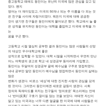
중고등학교 때에도 동민이는 유난히 미국에 많은 관심을 갖고 있
었다. 왠지
영어는 더 재미있었고, 미국의 50개나 되는 주 이름을 다 외는 것
은 친구들 사이에 자랑거리였다. 뭐든지 미국에 대해 궁금한
것이 생기면 친구들은 동민이에게 물어보곤 했다. 학교에서 늘 좋
은 성적을 유지하던 동민이는 대학을 졸업하고 미국에 유학을 가
는
꿈을 꾸곤 했다.
고등학교 시절 열심히 공부한 결과 동민이는 많은 사람들의 선망
의 대상인 우수대학교에 좋은
성적으로 입학할 수 있었다. 대학 시절을 시작하면서 우연히 만난
어느 여학생의 권고로 학교 내 성경공부 동아리에 가입했고,
동민이는 두달여의 성경공부 끝에 예수님을 구주로 영접하였다.
내내 공부만 알던 동민이가 예수님을 영접하면서 동민이의 삶에는
많은
변화가 생겼다. 비로소 ‘세상’에 대한 진지한 사랑의 관심을 갖게
된 것이다. 그러면서 동민이에겐 새로운 갈등이 생겼다. 사회
정의와 독재타도를 외치는 친구들의 ‘정의로운’ 목소리에는 언제
나 ‘반미(反美)’ 구호가 끊이질 않는 것을 보았다. 여태껏 자신이
알고 있는 미국과는 너무 다른 얼굴을 한 미국에 대해 사람들은 이
야기하고 있었다. 과연 어떤 미국이 진정한 미국이란 말인가.