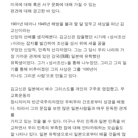
미국에 대해 혹은 서구 문화에 대해 가질 수 있는
편견에 대해 경고한 바 있다.
1901년 태어나 1945년 해방을 불과 몇 달 앞두고 세상을 떠난 김
교신이라는
신앙의 선배를 생각해본다. 김교신은 암울했던 시기에 <성서조선
>이라는 잡지를 발간하며 조선을 성서 위에 세울 꿈을
꾸었던 신앙적, 민족적 선각자였다. 그는 그 당시 우리 나라와 가
장 가까운 관계에 있던 강국(强國) 일본에 유학했던
유학생이었다. 그가 <성서조선>을 통해 나누었던, 그리고 그의 일
기를 통해 비추어졌던 그의 사상은 그를 ‘100년이
지나도 그리운 사람’으로 만들고 있다.
김교신은 일본에서 예수 그리스도를 개인의 구주로 영접했고, 무
교회운동의
창시자이자 반군국주의자였던 우찌무라 간조로부터 성경을 배웠
다. 따라서 그의 문집을 보면 많은 일본사람들과 매우 돈독한 관계
를
가지고 있는 것을 볼 수 있다. 더구나 우리 민족과 일본 민족을 비
교하면서 우리 민족의 부족한 점에 대해 안타까워하는 모습들도
잘 나타나 있다. 일본 유학생으로서 일본으로부터 배울 것들에 많