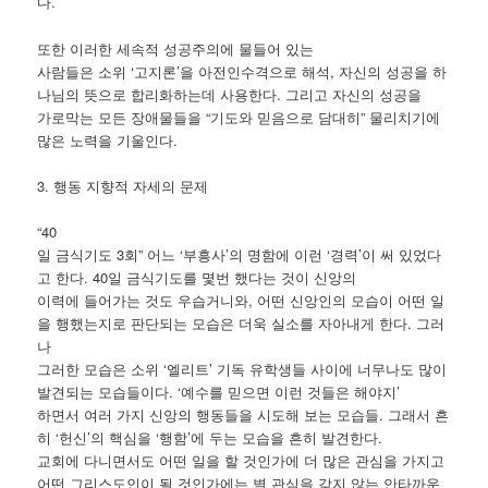
다.
또한 이러한 세속적 성공주의에 물들어 있는
사람들은 소위 ‘고지론’을 아전인수격으로 해석, 자신의 성공을 하
나님의 뜻으로 합리화하는데 사용한다. 그리고 자신의 성공을
가로막는 모든 장애물들을 “기도와 믿음으로 담대히” 물리치기에
많은 노력을 기울인다.
3. 행동 지향적 자세의 문제
“40
일 금식기도 3회” 어느 ‘부흥사’의 명함에 이런 ‘경력’이 써 있었다
고 한다. 40일 금식기도를 몇번 했다는 것이 신앙의
이력에 들어가는 것도 우습거니와, 어떤 신앙인의 모습이 어떤 일
을 행했는지로 판단되는 모습은 더욱 실소를 자아내게 한다. 그러
나
그러한 모습은 소위 ‘엘리트’ 기독 유학생들 사이에 너무나도 많이
발견되는 모습들이다. ‘예수를 믿으면 이런 것들은 해야지’
하면서 여러 가지 신앙의 행동들을 시도해 보는 모습들. 그래서 흔
히 ‘헌신’의 핵심을 ‘행함’에 두는 모습을 흔히 발견한다.
교회에 다니면서도 어떤 일을 할 것인가에 더 많은 관심을 가지고
어떤 그리스도인이 될 것인가에는 별 관심을 갖지 않는 안타까운