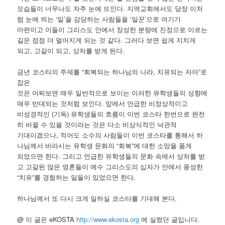
모습들이 너무나도 자주 눈에 뜨인다. 지역교회에서도 당장 이처
럼 눈에 띄는 ‘일’을 감당하는 사람들을 ‘일꾼’으로 여기기
마련이고 이들이 그리스도 안에서 장성한 분량에 진정으로 이르는
길은 점점 더 멀어지게 되는 것 같다. 그러다 보면 쉽게 지치게
되고, 고갈이 되고, 상처를 받게 된다.
금년 코스타의 주제를 “회복되는 하나님의 나라, 치유되는 자아”로
잡은
것은 어찌보면 매우 일반적으로 보이는 이러한 유학생들의 성향에
매우 반대되는 것처럼 보인다. 앞에서 언급한 비정상적이고
비성경적인 (기독) 유학생들의 흐름이 이번 코스타 한번으로 완전
히 바뀔 수 있을 것이라는 것은 다소 비상식적인 낙관적
기대이겠으나, 적어도 소수의 사람들이 이번 코스타를 통해서 하
나님께서 바라시는 유학생 문화의 “회복”에 대한 소망을 품게
되었으면 한다. 그리고 언급한 유학생들의 문화 속에서 상처를 받
고 고갈된 많은 영혼들이 예수 그리스도의 십자가 안에서 풍성한
“치유”를 경험하는 일들이 있었으면 한다.
하나님께서 또 다시 크게 일하실 코스타를 기대해 본다.
@ 이 글은 eKOSTA
http://www.ekosta.org
에 실렸던 글입니다.