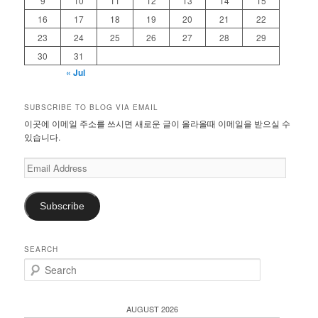
9
10
11
12
13
14
15
16
17
18
19
20
21
22
23
24
25
26
27
28
29
30
31
« Jul
SUBSCRIBE TO BLOG VIA EMAIL
이곳에 이메일 주소를 쓰시면 새로운 글이 올라올때 이메일을 받으실 수
있습니다.
Email
Address
Subscribe
SEARCH
S
e
a
r
AUGUST 2026