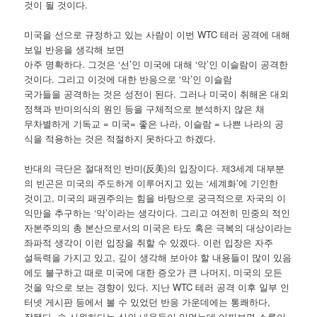
것이 될 것이다.
미국을 선으로 규정하고 있는 사람이 이번 WTC 테러 공격에 대해
보일 반응을 생각해 보면
아주 명확하다. 그것은 ‘선’인 미국에 대해 ‘악’인 이슬람이 공격한
것이다. 그리고 이것에 대한 반응으로 ‘악’인 이슬람
국가들을 공격하는 것은 성전이 된다. 그러나 미국이 취해온 대외
정책과 반미의식의 원인 등을 구체적으로 분석하지 않은 채
무차별하게 기독교 = 미국= 좋은 나라, 이슬람 = 나쁜 나라의 공
식을 적용하는 것은 적절하지 못하다고 하겠다.
반대의 극단은 절대적인 반미(反美)의 입장이다. 제3세계 대부분
의 빈곤은 미국의 주도하게 이루어지고 있는 ‘세계화’에 기인한
것이고, 미국의 패권주의는 힘을 바탕으로 궁극적으로 자국의 이
익만을 추구하는 ‘악’이라는 생각이다. 그리고 여전히 민중의 적인
자본주의의 총 본산으로서의 미국은 타도 혹은 극복의 대상이라는
좌파적 생각이 이런 입장을 취할 수 있겠다. 이런 입장은 자주
설득력을 가지고 있고, 깊이 생각해 보아야 할 내용들이 많이 있음
에도 불구하고 때로 미국에 대한 증오가 큰 나머지, 미국의 모든
것을 악으로 보는 경향이 있다. 지난 WTC 테러 공격 이후 일부 인
터넷 게시판 등에서 볼 수 있었던 반응 가운데에는 통쾌하다,
잘됐다, 속 시원하다는 식의 내용들이 있었는데 어찌보면 소름이