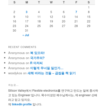
c
S
M
T
W
T
F
S
h
1
2
3
4
5
6
7
8
9
10
11
12
13
14
15
16
17
18
19
20
21
22
23
24
25
26
27
28
29
30
31
« Jul
RECENT COMMENTS
Anonymous
on
복 있으라!
Anonymous
on
국가주의?
Anonymous
on
R 아저씨
Anonymous
on
이렇게 무너질 일인가…
woodykos
on
새해 바라는 것들 – 곱씹을 책 읽기
저는요…
Silicon Valley에서 Flexible electronics를 연구하고 만드는 일에 종사하
고 있는 Engineer 입니다. 목수이셨던 예수님께서는, 제 engineer 선배
라고 믿고 있지요.
제
linkedin profile
입니다.