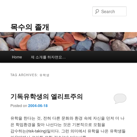
Skip
Skip
to
to
Sear
primary
secondary
content
content
목수의 졸개
Main
Home
제 소개를 하자면요…
menu
TAG ARCHIVES:
유학생
기독유학생의 엘리트주의
Posted on
2004-06-18
유학을 한다는 것, 전혀 다른 문화와 환경 속에 자신을 던져 더 나
은 학업환경을 찾아 나선다는 것은 기본적으로 모험을
감수하는(risk-taking)일이다. 그런 의미에서 유학을 나온 유학생들