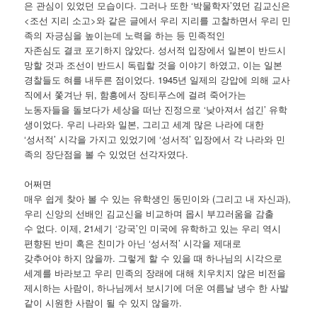
은 관심이 있었던 모습이다. 그러나 또한 ‘박물학자’였던 김교신은
<조선 지리 소고>와 같은 글에서 우리 지리를 고찰하면서 우리 민
족의 자긍심을 높이는데 노력을 하는 등 민족적인
자존심도 결코 포기하지 않았다. 성서적 입장에서 일본이 반드시
망할 것과 조선이 반드시 독립할 것을 이야기 하였고, 이는 일본
경찰들도 혀를 내두른 점이었다. 1945년 일제의 강압에 의해 교사
직에서 쫓겨난 뒤, 함흥에서 장티푸스에 걸려 죽어가는
노동자들을 돌보다가 세상을 떠난 진정으로 ‘낮아져서 섬긴’ 유학
생이었다. 우리 나라와 일본, 그리고 세계 많은 나라에 대한
‘성서적’ 시각을 가지고 있었기에 ‘성서적’ 입장에서 각 나라와 민
족의 장단점을 볼 수 있었던 선각자였다.
어쩌면
매우 쉽게 찾아 볼 수 있는 유학생인 동민이와 (그리고 내 자신과),
우리 신앙의 선배인 김교신을 비교하며 몹시 부끄러움을 감출
수 없다. 이제, 21세기 ‘강국’인 미국에 유학하고 있는 우리 역시
편향된 반미 혹은 친미가 아닌 ‘성서적’ 시각을 제대로
갖추어야 하지 않을까. 그렇게 할 수 있을 때 하나님의 시각으로
세계를 바라보고 우리 민족의 장래에 대해 치우치지 않은 비전을
제시하는 사람이, 하나님께서 보시기에 더운 여름날 냉수 한 사발
같이 시원한 사람이 될 수 있지 않을까.