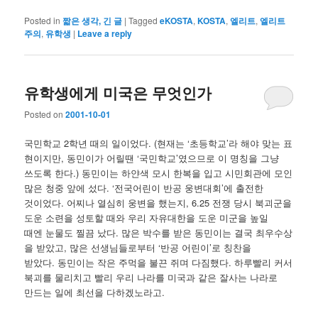
Posted in
짧은 생각, 긴 글
|
Tagged
eKOSTA
,
KOSTA
,
엘리트
,
엘리트
주의
,
유학생
|
Leave a reply
유학생에게 미국은 무엇인가
Posted on
2001-10-01
국민학교 2학년 때의 일이었다. (현재는 ‘초등학교’라 해야 맞는 표
현이지만, 동민이가 어릴땐 ‘국민학교’였으므로 이 명칭을 그냥
쓰도록 한다.) 동민이는 하얀색 모시 한복을 입고 시민회관에 모인
많은 청중 앞에 섰다. ‘전국어린이 반공 웅변대회’에 출전한
것이었다. 어찌나 열심히 웅변을 했는지, 6.25 전쟁 당시 북괴군을
도운 소련을 성토할 때와 우리 자유대한을 도운 미군을 높일
때엔 눈물도 찔끔 났다. 많은 박수를 받은 동민이는 결국 최우수상
을 받았고, 많은 선생님들로부터 ‘반공 어린이’로 칭찬을
받았다. 동민이는 작은 주먹을 불끈 쥐며 다짐했다. 하루빨리 커서
북괴를 물리치고 빨리 우리 나라를 미국과 같은 잘사는 나라로
만드는 일에 최선을 다하겠노라고.