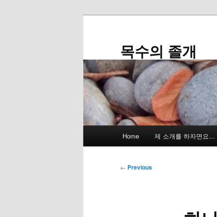
Skip
to
primary
목수의 졸개
content
Main
Home
제 소개를 하자면요…
menu
Post
←
Previous
navigation