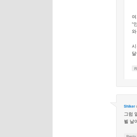
여
“
와
시
달
R
Shiker
그럼 
뵐 날
Repl