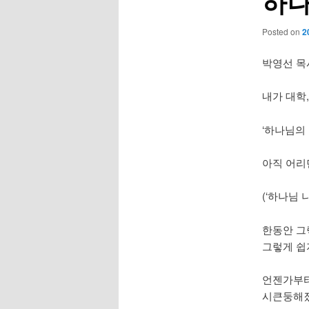
하나
Posted on
2
박영선 목
내가 대학
‘하나님의
아직 어리
(‘하나님 
한동안 그
그렇게 쉽
언젠가부터
시큰둥해졌