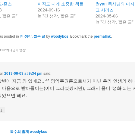
드-존스
아직도 내게 소중한 책들
Bryan 목사님의 마
3
2024-09-16
교 시리즈
, 짧은 글"
In "긴 생각, 짧은 글"
2024-05-06
In "긴 생각, 짧은 글"
as posted in
긴 생각, 짧은 글
by
woodykos
. Bookmark the
permalink
.
ON “
하나님의 열심
”
on
2013-06-03 at 9:34 pm
said:
칼빈에 지금 와 있네요.. ^^ 영역주권론으로서가 아닌 우리 인생의 
 마음으로 받아들이는(이미 그러셨겠지만), 그래서 좀더 ‘성화’되는 
되었으면 해요.
↓
y
목수의 졸개 woodykos