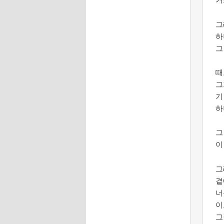
그
하
그
때
그
기
하
그
이
그
곁
너무
이
그