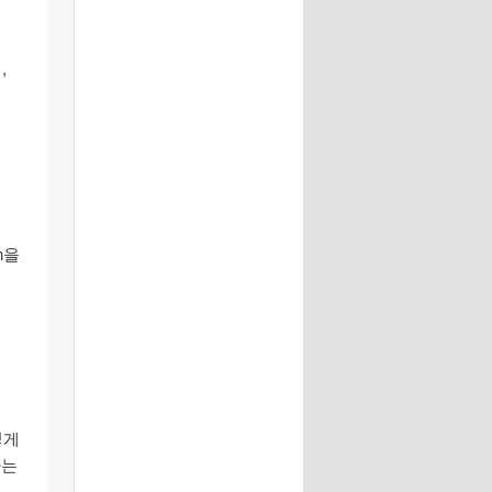
,
n을
렇게
하는