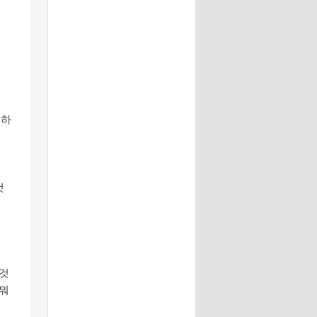
 하
것
 것
 뭐