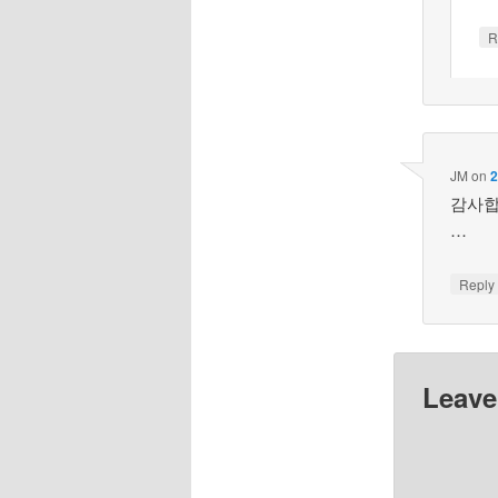
R
JM
on
2
감사합
…
Repl
Leave