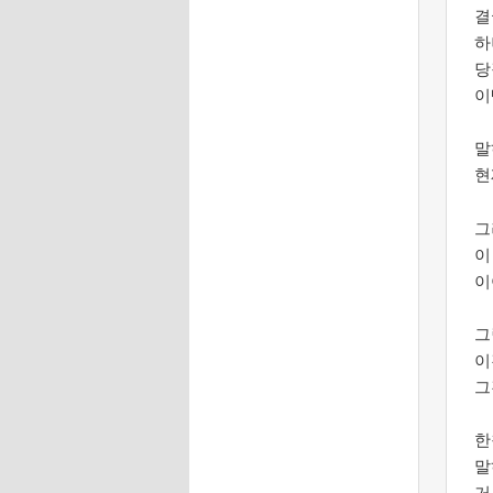
결
하
당
이
말
현
그
이
이
그
이
그
한
말
거