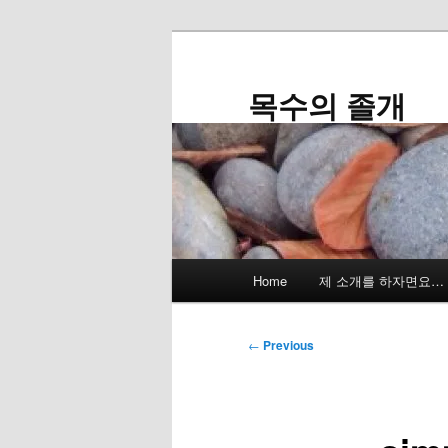
Skip
to
primary
목수의 졸개
content
Main
Home
제 소개를 하자면요…
menu
Post
←
Previous
navigation