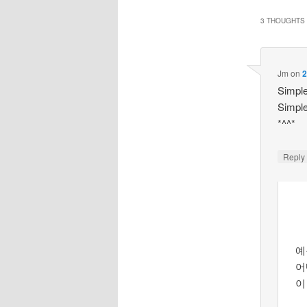
3 THOUGHTS 
Jm
on
2
Simpl
Simp
*^^*
Repl
예
어
이