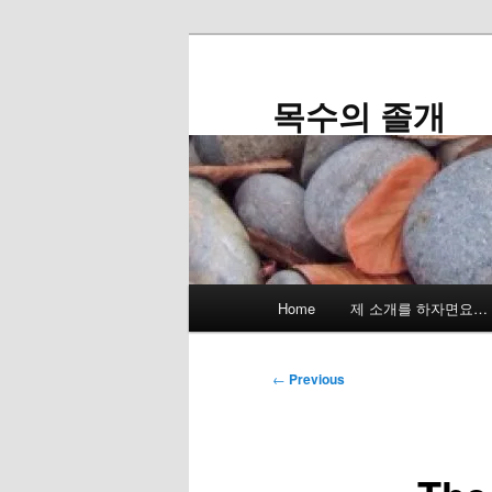
Skip
to
primary
목수의 졸개
content
Main
Home
제 소개를 하자면요…
menu
Post
←
Previous
navigation