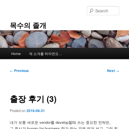
Skip
to
Sear
primary
content
목수의 졸개
Main
Home
제 소개를 하자면요…
menu
Post
←
Previous
Next
→
navigation
출장 후기 (3)
Posted on
2016-08-31
내가 보통 새로운 vendor를 develop할때 쓰는 중요한 전략은,
그 회사가 hungry for business 한가 하는 것을 먼저 보고, 그런 회