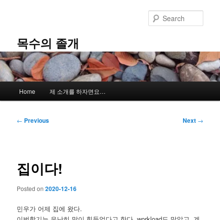
Skip
to
Sear
primary
content
목수의 졸개
Main
Home
제 소개를 하자면요…
menu
Post
←
Previous
Next
→
navigation
집이다!
Posted on
2020-12-16
민우가 어제 집에 왔다.
이번학기는 유난히 많이 힘들었다고 한다. workload도 많았고, 계