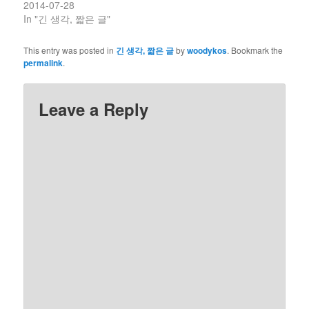
2014-07-28
In "긴 생각, 짧은 글"
This entry was posted in
긴 생각, 짧은 글
by
woodykos
. Bookmark the
permalink
.
Leave a Reply