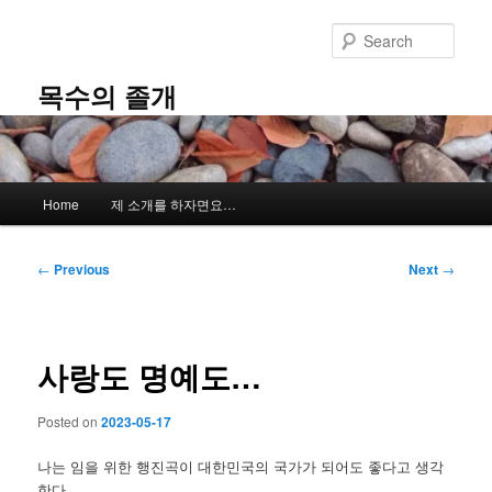
Skip
to
Sear
primary
content
목수의 졸개
Main
Home
제 소개를 하자면요…
menu
Post
←
Previous
Next
→
navigation
사랑도 명예도…
Posted on
2023-05-17
나는 임을 위한 행진곡이 대한민국의 국가가 되어도 좋다고 생각
한다.