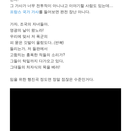
그 가사가 너무 전투적이 아니냐고 이야기할 사람도 있는데…
프랑스 국가 가사
를 들어보면 완전 장난 아니다.
가자, 조국의 자녀들아,
영광의 날이 왔노라!
우리에 맞서 저 폭군의
피 묻은 깃발이 올랐도다,
(반복)
들리는가, 저 들판에서
고함치는 흉폭한 적들의 소리가?
그들이 턱밑까지 다가오고 있다,
그대들의 처자식의 목을 베러!
임을 위한 행진곡 정도면 정말 점잖은 수준인거다.