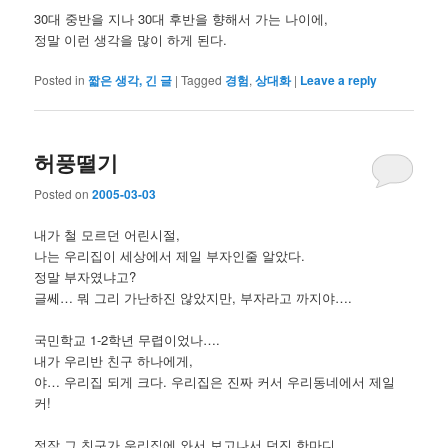
30대 중반을 지나 30대 후반을 향해서 가는 나이에,
정말 이런 생각을 많이 하게 된다.
Posted in
짧은 생각, 긴 글
|
Tagged
경험
,
상대화
|
Leave a reply
허풍떨기
Posted on
2005-03-03
내가 철 모르던 어린시절,
나는 우리집이 세상에서 제일 부자인줄 알았다.
정말 부자였냐고?
글쎄… 뭐 그리 가난하진 않았지만, 부자라고 까지야….
국민학교 1-2학년 무렵이었나….
내가 우리반 친구 하나에게,
야… 우리집 되게 크다. 우리집은 진짜 커서 우리동네에서 제일
커!
정작 그 친구가 우리집에 와서 보고나서 던진 한마디…