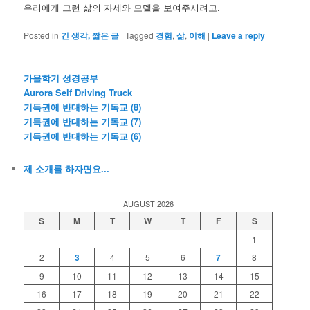
우리에게 그런 삶의 자세와 모델을 보여주시려고.
Posted in
긴 생각, 짧은 글
|
Tagged
경험
,
삶
,
이해
|
Leave a reply
가을학기 성경공부
Aurora Self Driving Truck
기득권에 반대하는 기독교 (8)
기득권에 반대하는 기독교 (7)
기득권에 반대하는 기독교 (6)
제 소개를 하자면요...
AUGUST 2026
S
M
T
W
T
F
S
1
2
3
4
5
6
7
8
9
10
11
12
13
14
15
16
17
18
19
20
21
22