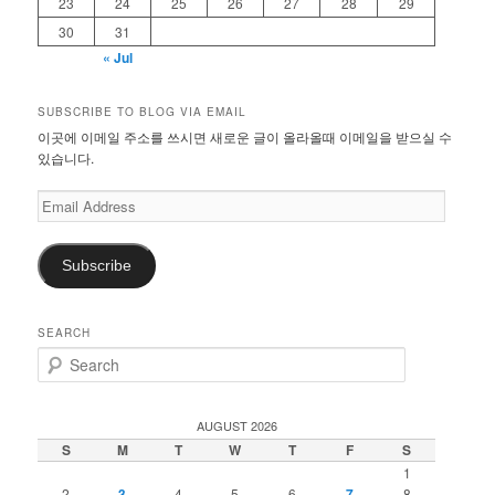
23
24
25
26
27
28
29
30
31
« Jul
SUBSCRIBE TO BLOG VIA EMAIL
이곳에 이메일 주소를 쓰시면 새로운 글이 올라올때 이메일을 받으실 수
있습니다.
Email
Address
Subscribe
SEARCH
S
e
a
r
AUGUST 2026
c
S
M
T
W
T
F
S
h
1
2
3
4
5
6
7
8