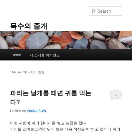
Skip
Skip
to
to
Sear
primary
secondary
content
content
목수의 졸개
Main
Home
제 소개를 하자면요…
menu
TAG ARCHIVES:
경험
파리는 날개를 떼면 귀를 먹는
5
다?
Posted on
2008-05-28
어떤 사람이 파리 한마리를 놓고 실험을 했다.
파리를 잡아놓고 책상위에 놓은 다음 책상을 탁 하고 쳤더니 파리