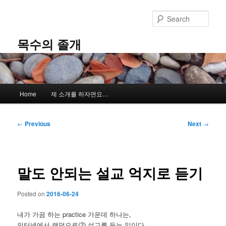
Skip
to
Sear
primary
content
목수의 졸개
Main
Home
제 소개를 하자면요…
menu
Post
←
Previous
Next
→
navigation
말도 안되는 설교 억지로 듣기
Posted on
2016-06-24
내가 가끔 하는 practice 가운데 하나는,
인터넷에서 랜덤으로(?) 설교를 듣는 일이다.