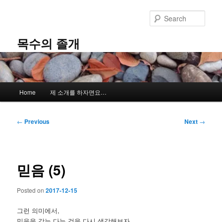
Skip
to
Sear
primary
content
목수의 졸개
Main
Home
제 소개를 하자면요…
menu
Post
←
Previous
Next
→
navigation
믿음 (5)
Posted on
2017-12-15
그런 의미에서,
믿음을 갖는 다는 것을 다시 생각해보자.