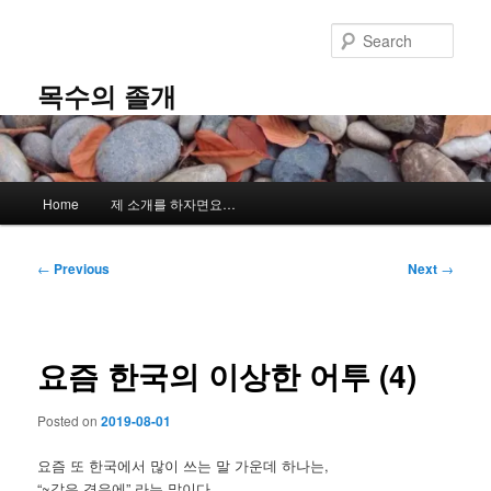
Skip
to
Sear
primary
content
목수의 졸개
Main
Home
제 소개를 하자면요…
menu
Post
←
Previous
Next
→
navigation
요즘 한국의 이상한 어투 (4)
Posted on
2019-08-01
요즘 또 한국에서 많이 쓰는 말 가운데 하나는,
“~같은 경우에” 라는 말이다.