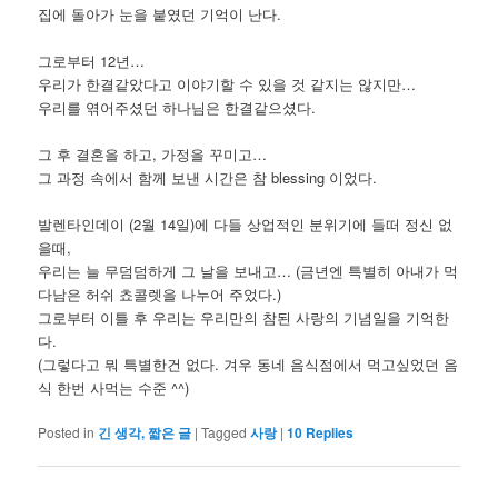
집에 돌아가 눈을 붙였던 기억이 난다.
그로부터 12년…
우리가 한결같았다고 이야기할 수 있을 것 같지는 않지만…
우리를 엮어주셨던 하나님은 한결같으셨다.
그 후 결혼을 하고, 가정을 꾸미고…
그 과정 속에서 함께 보낸 시간은 참 blessing 이었다.
발렌타인데이 (2월 14일)에 다들 상업적인 분위기에 들떠 정신 없
을때,
우리는 늘 무덤덤하게 그 날을 보내고… (금년엔 특별히 아내가 먹
다남은 허쉬 쵸콜렛을 나누어 주었다.)
그로부터 이틀 후 우리는 우리만의 참된 사랑의 기념일을 기억한
다.
(그렇다고 뭐 특별한건 없다. 겨우 동네 음식점에서 먹고싶었던 음
식 한번 사먹는 수준 ^^)
Posted in
긴 생각, 짧은 글
|
Tagged
사랑
|
10
Replies