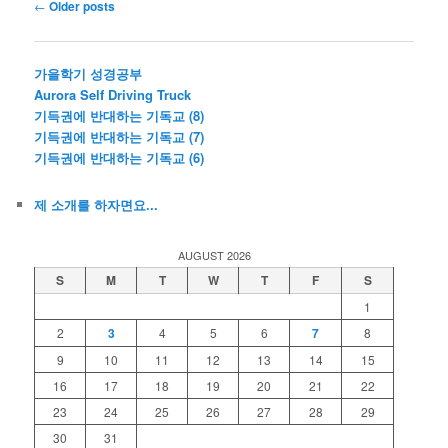
Post
←
Older posts
navigation
가을학기 성경공부
Aurora Self Driving Truck
기득권에 반대하는 기독교 (8)
기득권에 반대하는 기독교 (7)
기득권에 반대하는 기독교 (6)
제 소개를 하자면요...
AUGUST 2026
S
M
T
W
T
F
S
1
2
3
4
5
6
7
8
9
10
11
12
13
14
15
16
17
18
19
20
21
22
23
24
25
26
27
28
29
30
31