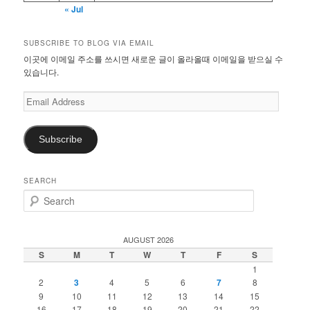
« Jul
SUBSCRIBE TO BLOG VIA EMAIL
이곳에 이메일 주소를 쓰시면 새로운 글이 올라올때 이메일을 받으실 수
있습니다.
Email
Address
Subscribe
SEARCH
S
e
a
r
AUGUST 2026
c
S
M
T
W
T
F
S
h
1
2
3
4
5
6
7
8
9
10
11
12
13
14
15
16
17
18
19
20
21
22