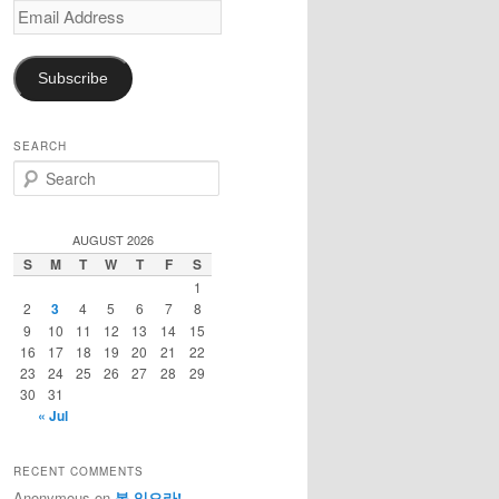
Email
Address
Subscribe
SEARCH
S
e
a
r
AUGUST 2026
c
S
M
T
W
T
F
S
h
1
2
3
4
5
6
7
8
9
10
11
12
13
14
15
16
17
18
19
20
21
22
23
24
25
26
27
28
29
30
31
« Jul
RECENT COMMENTS
Anonymous
on
복 있으라!