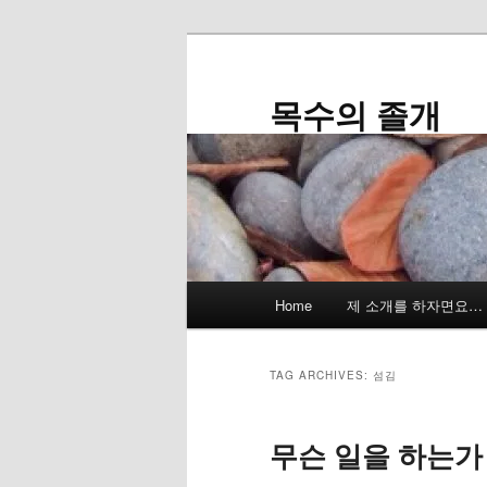
Skip
Skip
to
to
primary
secondary
목수의 졸개
content
content
Main
Home
제 소개를 하자면요…
menu
TAG ARCHIVES:
섬김
무슨 일을 하는가 